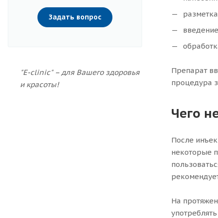
разметка
Задать вопрос
введение
обработк
Препарат вв
"E-clinic" – для Вашего здоровья
процедура з
и красоты!
Чего н
После инъек
некоторые п
пользоватьс
рекомендует
На протяжен
употреблять