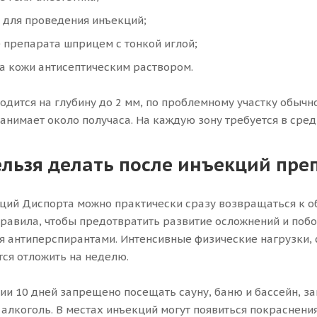
 для проведения инъекций;
 препарата шприцем с тонкой иглой;
а кожи антисептическим раствором.
одится на глубину до 2 мм, по проблемному участку обычн
анимает около получаса. На каждую зону требуется в сред
ельзя делать после инъекций пре
ций Диспорта можно практически сразу возвращаться к о
равила, чтобы предотвратить развитие осложнений и поб
я антиперспирантами. Интенсивные физические нагрузки,
ся отложить на неделю.
ии 10 дней запрещено посещать сауну, баню и бассейн, заг
 алкоголь. В местах инъекций могут появиться покраснения