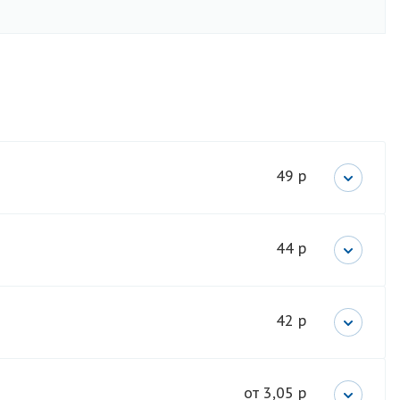
49 р
44 р
42 р
от 3,05 р