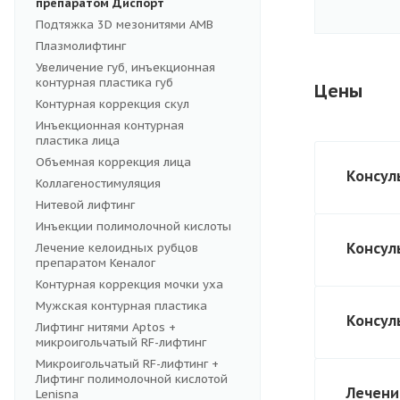
препаратом Диспорт
Подтяжка 3D мезонитями АМВ
Плазмолифтинг
Увеличение губ, инъекционная
контурная пластика губ
Цены
Контурная коррекция скул
Инъекционная контурная
пластика лица
Объемная коррекция лица
Консул
Коллагеностимуляция
Нитевой лифтинг
Инъекции полимолочной кислоты
Консул
Лечение келоидных рубцов
препаратом Кеналог
Контурная коррекция мочки уха
Мужская контурная пластика
Консул
Лифтинг нитями Aptos +
микроигольчатый RF-лифтинг
Микроигольчатый RF-лифтинг +
Лифтинг полимолочной кислотой
Лечени
Lenisna