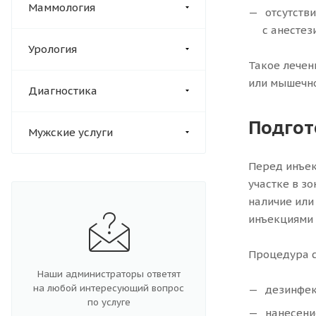
Маммология
отсутстви
с анесте
Урология
Такое лечен
или мышечно
Диагностика
Подгот
Мужские услуги
Перед инъек
участке в з
наличие или
инъекциями 
Процедура с
Наши администраторы ответят
на любой интересующий вопрос
дезинфек
по услуге
нанесение