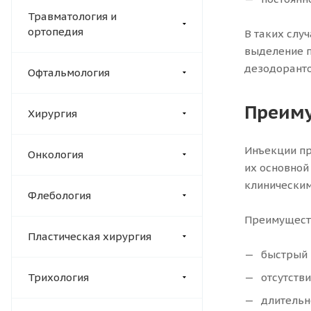
Травматология и
ортопедия
В таких слу
выделение п
дезодорант
Офтальмология
Преиму
Хирургия
Инъекции пр
Онкология
их основной
клиническим
Флебология
Преимуществ
Пластическая хирургия
быстрый р
Трихология
отсутстви
длительно