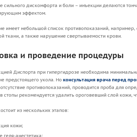
е сильного дискомфорта и боли – инъекции делаются тонч
зирующим эффектом.
ие имеет небольшой список противопоказаний, например,
й ткани, а также нарушение свертываемости крови.
овка и проведение процедуры
цией Диспорта при гипергидрозе необходима минимальная
оне предстоящего укола. Но
к
онсу
льтация врача перед пр
 отсутствие противопоказаний, проводится проба для опр
в стопы рекомендуется удалить ороговевший слой кожи, чт
остоит из нескольких этапов:
ция кожи;
 геля-анестетика;