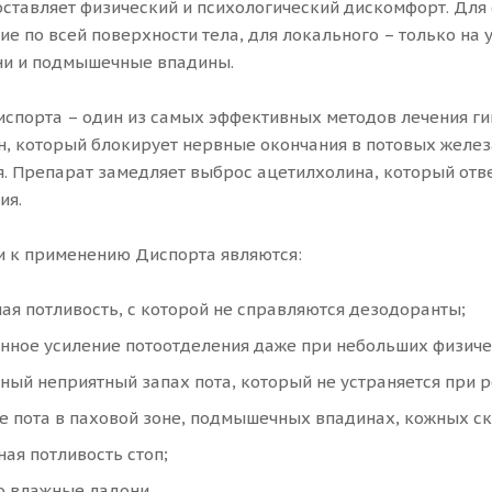
оставляет физический и психологический дискомфорт. Дл
ие по всей поверхности тела, для локального – только на
ни и подмышечные впадины.
спорта – один из самых эффективных методов лечения ги
н, который блокирует нервные окончания в потовых желез
. Препарат замедляет выброс ацетилхолина, который отве
ия.
 к применению Диспорта являются:
я потливость, с которой не справляются дезодоранты;
нное усиление потоотделения даже при небольших физиче
ый неприятный запах пота, который не устраняется при 
е пота в паховой зоне, подмышечных впадинах, кожных ск
ая потливость стоп;
о влажные ладони.