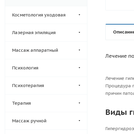
Косметология уходовая
Описани
Лазерная эпиляция
Массаж аппаратный
Лечение по
Психология
Лечение гип
Психотерапия
Процедура п
причин пато
Терапия
Виды г
Массаж ручной
Гипергидро