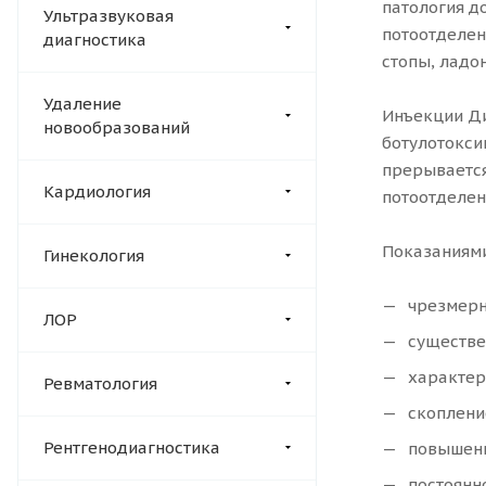
патология д
Ультразвуковая
потоотделен
диагностика
стопы, ладо
Удаление
Инъекции Ди
новообразований
ботулотокси
прерывается
Кардиология
потоотделен
Показаниями
Гинекология
чрезмерна
ЛОР
существе
характерн
Ревматология
скоплени
Рентгенодиагностика
повышенн
постоянн