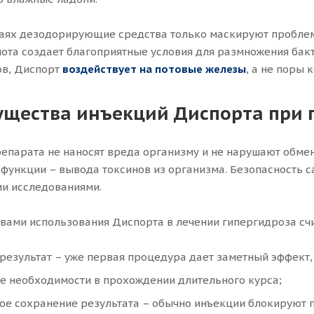
чаях дезодорирующие средства только маскируют проблему
ота создает благоприятные условия для размножения бакт
ов, Диспорт
воздейству
ет
на потовые железы
, а не поры
щества инъекций Диспорта при 
епарата не наносят вреда организму и не нарушают обме
 функции – вывода токсинов из организма. Безопасность 
и исследованиями.
ами использования Диспорта в лечении гипергидроза сч
езультат – уже первая процедура дает заметный эффект, 
е необходимости в прохождении длительного курса;
е сохранение результата – обычно инъекции блокируют п